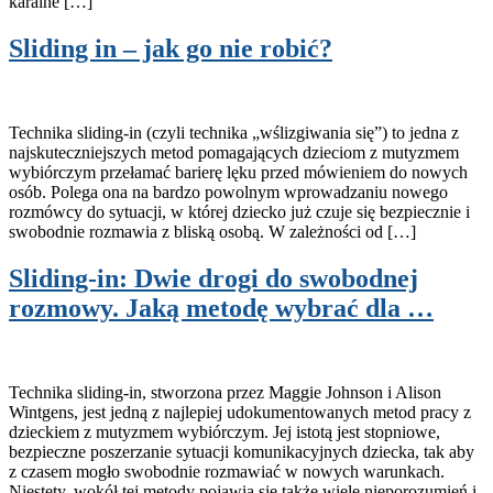
karalne […]
Sliding in – jak go nie robić?
Technika sliding-in (czyli technika „wślizgiwania się”) to jedna z
najskuteczniejszych metod pomagających dzieciom z mutyzmem
wybiórczym przełamać barierę lęku przed mówieniem do nowych
osób. Polega ona na bardzo powolnym wprowadzaniu nowego
rozmówcy do sytuacji, w której dziecko już czuje się bezpiecznie i
swobodnie rozmawia z bliską osobą. W zależności od […]
Sliding-in: Dwie drogi do swobodnej
rozmowy. Jaką metodę wybrać dla …
Technika sliding-in, stworzona przez Maggie Johnson i Alison
Wintgens, jest jedną z najlepiej udokumentowanych metod pracy z
dzieckiem z mutyzmem wybiórczym. Jej istotą jest stopniowe,
bezpieczne poszerzanie sytuacji komunikacyjnych dziecka, tak aby
z czasem mogło swobodnie rozmawiać w nowych warunkach.
Niestety, wokół tej metody pojawia się także wiele nieporozumień i