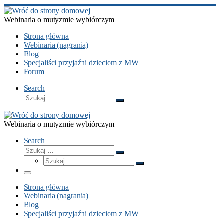
Przejdź
do
Webinaria o mutyzmie wybiórczym
treści
Strona główna
Webinaria (nagrania)
Blog
Specjaliści przyjaźni dzieciom z MW
Forum
Search
Szukaj
Szukaj
…
Webinaria o mutyzmie wybiórczym
Search
Szukaj
Szukaj
Szukaj
…
Szukaj
…
Menu
Strona główna
Webinaria (nagrania)
Blog
Specjaliści przyjaźni dzieciom z MW