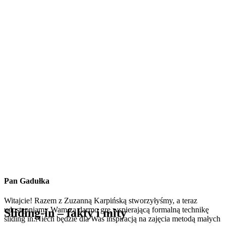
Pan Gadułka
Witajcie! Razem z Zuzanną Karpińską stworzyłyśmy, a teraz
udostępniamy Wam za darmo grę wspierającą formalną technikę
Sliding-in – fakty i mity
sliding in.Niech będzie dla Was inspiracją na zajęcia metodą małych