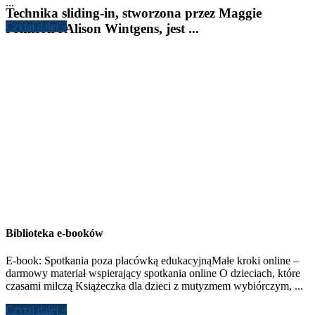
...
Technika sliding-in, stworzona przez Maggie
Czytaj dalej »
Johnson i Alison Wintgens, jest ...
Biblioteka e-booków
E-book: Spotkania poza placówką edukacyjnąMałe kroki online –
darmowy materiał wspierający spotkania online O dzieciach, które
czasami milczą Książeczka dla dzieci z mutyzmem wybiórczym, ...
Czytaj dalej »