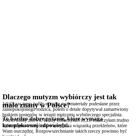
Dlaczego mutyzm wybiórczy jest tak
mało znany w Polsce?
Jakiś czas temu trafiły w moje ręce materiały podesłane przez
zaniepokojonego rodzica, potem o detale dopytywał zamartwiony
brakiem postępów w terapii mutyzmu wybiórczego specjalista.
To bardzo dobre pytanie, które wymaga
Potem trafiły znowu. Kiedy zobaczyłam to, co zobaczyłam trudno
kompleksowej odpowiedzi.
było mi powiedzieć coś więcej poza wiązanką przekleństw, które
Wam oszczędzę. Rozpowszechnianie takich rzeczy powinno być